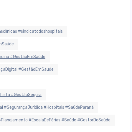
sclínicas #sindicatodoshospitais
EmSaúde
dicina #GestãoEmSaúde
ançaDigital #GestãoEmSaúde
lhista #GestãoSegura
 #SegurançaJurídica #Hospitais #SaúdeParaná
#Planejamento #EscalaDeFérias #Saúde #GestorDeSaúde