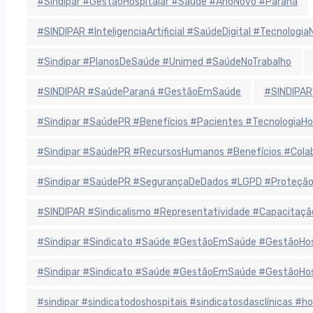
#Sindipar #GestãoHospitalar #Saúde #AnoNovo #Paraná
#SINDIPAR #InteligenciaArtificial #SaúdeDigital #Tecnolog
#Sindipar #PlanosDeSaúde #Unimed #SaúdeNoTrabalho
#SINDIPAR #SaúdeParaná #GestãoEmSaúde
#SINDIPAR
#Sindipar #SaúdePR #Benefícios #Pacientes #TecnologiaHo
#Sindipar #SaúdePR #RecursosHumanos #Benefícios #Colab
#Sindipar #SaúdePR #SegurançaDeDados #LGPD #ProteçãoD
#SINDIPAR #Sindicalismo #Representatividade #Capacitaçã
#Sindipar #Sindicato #Saúde #GestãoEmSaúde #GestãoHospit
#Sindipar #Sindicato #Saúde #GestãoEmSaúde #GestãoHospit
#sindipar #sindicatodoshospitais #sindicatosdasclínicas #