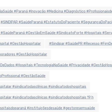
iaNaSaúde #Paraná #Inovação #Medicina #Diagnóstico #Profissionais
#SINDIPAR #SaúdeParaná #EstatutoDoPaciente #SegurançaDoPaci
 #SaúdeParaná #GestãoEmSaúde #SindicatoForte #Hospitais #Ser
spital #GestãoHospitalar
#Sindipar #SaúdePR #Recesso #FimDe
oradores #GestãoHospitalar
eDados #Hospitais #TecnologiaNaSaúde #Privacidade #GestãoHosp
oProfissional #GestãoSaúde
alar #sindicatodasclínicas #sindicatodoshospitais
alar #sindicatodasclínicas #sindicatodoshospitais 19 h
hospitaisdoparaná #instituiçõesdesaúde #gestoresemsaúde