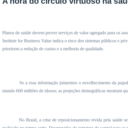
A hora do círculo virtuoso na sa
Planos de saúde devem prover serviços de valor agregado para os ass
Institute for Business Value indica o risco dos sistemas públicos e 
priorizem a redução de custos e a melhoria de qualidade.
Se a essa informação juntarmos o envelhecimento da popul
mundo 600 milhões de idosos; as projeções demográficas mostram que,
No Brasil, a crise de reposicionamento vivida pela saúde 
realizado no tempo certo. Desprovidas de estrutura de capital para 