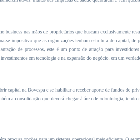
o business nas mãos de proprietários que buscam exclusivamente resul
orna-se impositivo que as organizações tenham estrutura de capital, d
plantação de processos, este é um ponto de atração para investidor
s investimentos em tecnologia e na expansão do negócio, em um verdadei
ir capital na Bovespa e se habilitar a receber aporte de fundos de priv
ambém a consolidação que deverá chegar à área de odontologia, tendo 
ém procura opções para um sistema operacional mais eficiente. O segm