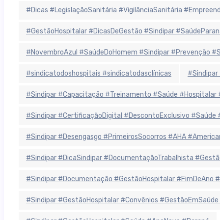
#Dicas #LegislaçãoSanitária #VigilânciaSanitária #Empree
#GestãoHospitalar #DicasDeGestão #Sindipar #SaúdeParan
#NovembroAzul #SaúdeDoHomem #Sindipar #Prevenção #Sa
#sindicatodoshospitais #sindicatodasclínicas
#Sindipar
#Sindipar #Capacitação #Treinamento #Saúde #Hospitala
#Sindipar #CertificaçãoDigital #DescontoExclusivo #Saúde
#Sindipar #Desengasgo #PrimeirosSocorros #AHA #America
#Sindipar #DicaSindipar #DocumentaçãoTrabalhista #Gestã
#Sindipar #Documentação #GestãoHospitalar #FimDeAno #
#Sindipar #GestãoHospitalar #Convênios #GestãoEmSaúde