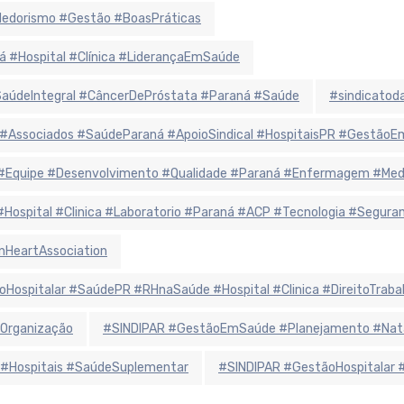
ndedorismo #Gestão #BoasPráticas
á #Hospital #Clínica #LiderançaEmSaúde
údeIntegral #CâncerDePróstata #Paraná #Saúde
#sindicatoda
 #Associados #SaúdeParaná #ApoioSindical #HospitaisPR #Gestão
r #Equipe #Desenvolvimento #Qualidade #Paraná #Enfermagem #Me
 #Hospital #Clinica #Laboratorio #Paraná #ACP #Tecnologia #Segur
nHeartAssociation
oHospitalar #SaúdePR #RHnaSaúde #Hospital #Clinica #DireitoTraba
Organização
#SINDIPAR #GestãoEmSaúde #Planejamento #Natal
 #Hospitais #SaúdeSuplementar
#SINDIPAR #GestãoHospitalar 