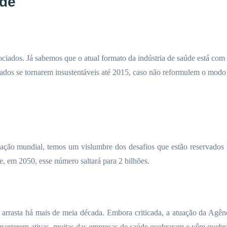
úde
ociados. Já sabemos que o atual formato da indústria de saúde está com
privados se tornarem insustentáveis até 2015, caso não reformulem o mod
ação mundial, temos um vislumbre dos desafios que estão reservados
 em 2050, esse número saltará para 2 bilhões.
se arrasta há mais de meia década. Embora criticada, a atuação da Ag
se manterem ativas, muitas das empresas de saúde quebraram e vêm quebr