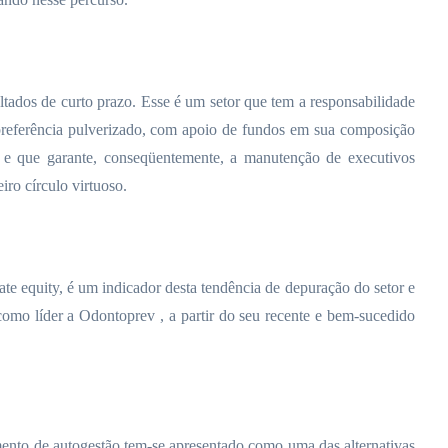
tados de curto prazo. Esse é um setor que tem a responsabilidade
e preferência pulverizado, com apoio de fundos em sua composição
es e que garante, conseqüentemente, a manutenção de executivos
ro círculo virtuoso.
ate equity, é um indicador desta tendência de depuração do setor e
como líder a Odontoprev , a partir do seu recente e bem-sucedido
ento de autogestão tem-se apresentado como uma das alternativas