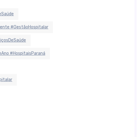
deSaúde
ente #GestãoHospitalar
viçosDeSaúde
Ano #HospitaisParaná
italar