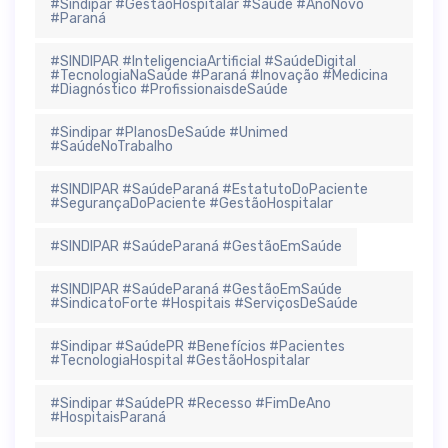
#Sindipar #GestãoHospitalar #Saúde #AnoNovo
#Paraná
#SINDIPAR #InteligenciaArtificial #SaúdeDigital
#TecnologiaNaSaúde #Paraná #Inovação #Medicina
#Diagnóstico #ProfissionaisdeSaúde
#Sindipar #PlanosDeSaúde #Unimed
#SaúdeNoTrabalho
#SINDIPAR #SaúdeParaná #EstatutoDoPaciente
#SegurançaDoPaciente #GestãoHospitalar
#SINDIPAR #SaúdeParaná #GestãoEmSaúde
#SINDIPAR #SaúdeParaná #GestãoEmSaúde
#SindicatoForte #Hospitais #ServiçosDeSaúde
#Sindipar #SaúdePR #Benefícios #Pacientes
#TecnologiaHospital #GestãoHospitalar
#Sindipar #SaúdePR #Recesso #FimDeAno
#HospitaisParaná