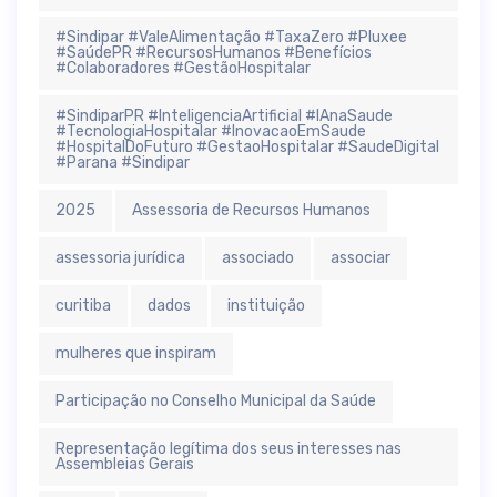
#Sindipar #ValeAlimentação #TaxaZero #Pluxee
#SaúdePR #RecursosHumanos #Benefícios
#Colaboradores #GestãoHospitalar
#SindiparPR #InteligenciaArtificial #IAnaSaude
#TecnologiaHospitalar #InovacaoEmSaude
#HospitalDoFuturo #GestaoHospitalar #SaudeDigital
#Parana #Sindipar
2025
Assessoria de Recursos Humanos
assessoria jurídica
associado
associar
curitiba
dados
instituição
mulheres que inspiram
Participação no Conselho Municipal da Saúde
Representação legítima dos seus interesses nas
Assembleias Gerais