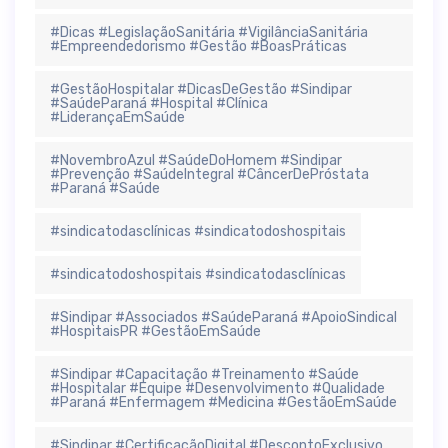
#Dicas #LegislaçãoSanitária #VigilânciaSanitária
#Empreendedorismo #Gestão #BoasPráticas
#GestãoHospitalar #DicasDeGestão #Sindipar
#SaúdeParaná #Hospital #Clínica
#LiderançaEmSaúde
#NovembroAzul #SaúdeDoHomem #Sindipar
#Prevenção #SaúdeIntegral #CâncerDePróstata
#Paraná #Saúde
#sindicatodasclínicas #sindicatodoshospitais
#sindicatodoshospitais #sindicatodasclínicas
#Sindipar #Associados #SaúdeParaná #ApoioSindical
#HospitaisPR #GestãoEmSaúde
#Sindipar #Capacitação #Treinamento #Saúde
#Hospitalar #Equipe #Desenvolvimento #Qualidade
#Paraná #Enfermagem #Medicina #GestãoEmSaúde
#Sindipar #CertificaçãoDigital #DescontoExclusivo