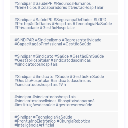
#Sindipar #SaúdePR #RecursosHumanos
#Benefícios #Colaboradores #GestãoHospitalar
#Sindipar #SaúdePR #SegurançaDeDados #LGPD
#ProteçãoDeDados #Hospitais #TecnologiaNaSaúde
#Privacidade #GestãoHospitalar
#SINDIPAR #Sindicalismo #Representatividade
#CapacitaçãoProfissional #GestãoSaúde
#Sindipar #Sindicato #Saúde #GestãoEmSaúde
#GestãoHospitalar #sindicatodasclínicas
#sindicatodoshospitais
#Sindipar #Sindicato #Saúde #GestãoEmSaúde
#GestãoHospitalar #sindicatodasclínicas
#sindicatodoshospitais 19 h
#sindipar #sindicatodoshospitais
#sindicatosdasclínicas #hospitaisdoparaná
#instituiçõesdesaúde #gestoresemsaúde
#Sindipar #TecnologiaNaSaúde
#ProntuárioEletrônico #CirurgiaRobótica
#InteligênciaArtificial