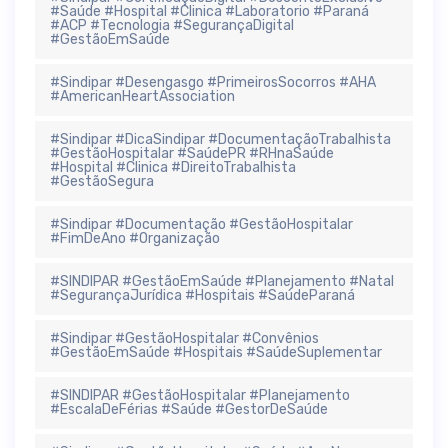
#Saúde #Hospital #Clinica #Laboratorio #Paraná
#ACP #Tecnologia #SegurançaDigital
#GestãoEmSaúde
#Sindipar #Desengasgo #PrimeirosSocorros #AHA
#AmericanHeartAssociation
#Sindipar #DicaSindipar #DocumentaçãoTrabalhista
#GestãoHospitalar #SaúdePR #RHnaSaúde
#Hospital #Clinica #DireitoTrabalhista
#GestãoSegura
#Sindipar #Documentação #GestãoHospitalar
#FimDeAno #Organização
#SINDIPAR #GestãoEmSaúde #Planejamento #Natal
#SegurançaJurídica #Hospitais #SaúdeParaná
#Sindipar #GestãoHospitalar #Convênios
#GestãoEmSaúde #Hospitais #SaúdeSuplementar
#SINDIPAR #GestãoHospitalar #Planejamento
#EscalaDeFérias #Saúde #GestorDeSaúde