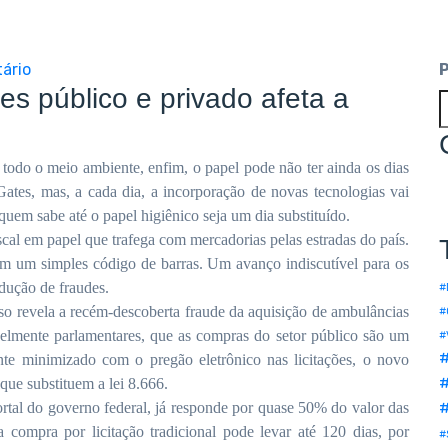
ário
s público e privado afeta a
de todo o meio ambiente, enfim, o papel pode não ter ainda os dias
ates, mas, a cada dia, a incorporação de novas tecnologias vai
quem sabe até o papel higiênico seja um dia substituído.
scal em papel que trafega com mercadorias pelas estradas do país.
 em um simples código de barras. Um avanço indiscutível para os
dução de fraudes.
#
so revela a recém-descoberta fraude da aquisição de ambulâncias
#
velmente parlamentares, que as compras do setor público são um
#
ante minimizado com o pregão eletrônico nas licitações, o novo
#
 que substituem a lei 8.666.
tal do governo federal, já
responde por quase 50% do valor das
compra por licitação tradicional pode levar até 120 dias, por
#