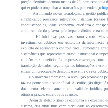
pregão eletrônico demora menos de 20, com economia 
quiser pode acompanhar as transações pelo endereço
htt
Assimilando novas tecnologias, a gestão públic
simplificando processos, integrando instâncias (órgãos 
conquistando agilidade, economia, eficiência e trans
amplo sentido da palavra, pelo impacto dinâmico na inter
Há iniciativas positivas, como vemos. Mas 
investimentos públicos em tecnologia da informação, 
explícito de aprimorar o controle fiscal, aumentar a arr
sistemáticas que representam atraso institucional e imp
também traz benefícios às empresas e serviços contá
tramitação de dados, segurança nas informações e econo
enfim, um preocupante descompasso entre o setor público 
No universo empresarial, a revolução promovida pel
fazer a ponte com o setor oficial.
A certificação digital 
documentos eletronicamente com validade jurídica, pro
otimizar prazos, entre outros avanços.
Além de afetar o ritmo da economia e a expansão da
sistema, cria ainda uma certa dificuldade ao crescime