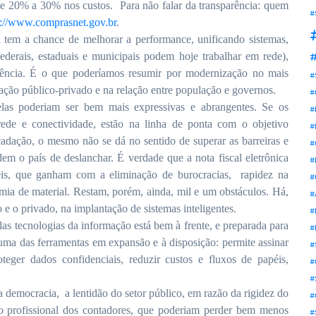
de 20% a 30% nos custos.
Para não falar da transparência: quem
#
p://www.comprasnet.gov.br
.
a tem a chance de melhorar a performance, unificando sistemas,
federais, estaduais e municipais podem hoje trabalhar em rede),
#
parência. É o que poderíamos resumir por modernização no mais
#
ação público-privado e na relação entre população e governos.
#
elas poderiam ser bem mais expressivas e abrangentes. Se os
#
rede e conectividade, estão na linha de ponta com o objetivo
#
ecadação, o mesmo não se dá no sentido de superar as barreiras e
#
edem o país de deslanchar.
É verdade que a nota fiscal eletrônica
#
beis, que ganham com a eliminação
de burocracias,
rapidez na
#
mia de material.
Restam, porém, ainda, mil e um obstáculos. Há,
#
e o privado, na implantação de sistemas inteligentes.
#
as tecnologias da informação está bem à frente, e preparada para
#
é uma das ferramentas em expansão e à disposição: permite
assinar
#
teger dados confidenciais, reduzir custos e fluxos de papéis,
#
#
 democracia, a lentidão do setor público, em razão da rigidez do
#
nto profissional dos contadores, que poderiam perder bem menos
#