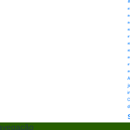
#
#
#
#
#
#
#
#
#
#
#
A
j
i
C
d
avegacão