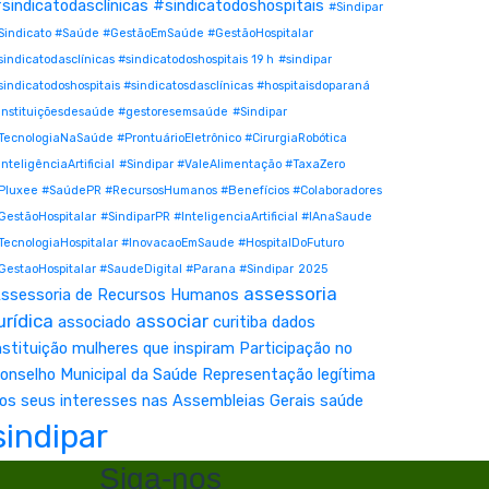
sindicatodasclínicas #sindicatodoshospitais
#Sindipar
Sindicato #Saúde #GestãoEmSaúde #GestãoHospitalar
sindicatodasclínicas #sindicatodoshospitais 19 h
#sindipar
sindicatodoshospitais #sindicatosdasclínicas #hospitaisdoparaná
instituiçõesdesaúde #gestoresemsaúde
#Sindipar
TecnologiaNaSaúde #ProntuárioEletrônico #CirurgiaRobótica
InteligênciaArtificial
#Sindipar #ValeAlimentação #TaxaZero
Pluxee #SaúdePR #RecursosHumanos #Benefícios #Colaboradores
GestãoHospitalar
#SindiparPR #InteligenciaArtificial #IAnaSaude
TecnologiaHospitalar #InovacaoEmSaude #HospitalDoFuturo
GestaoHospitalar #SaudeDigital #Parana #Sindipar
2025
assessoria
ssessoria de Recursos Humanos
urídica
associar
associado
curitiba
dados
nstituição
mulheres que inspiram
Participação no
onselho Municipal da Saúde
Representação legítima
os seus interesses nas Assembleias Gerais
saúde
sindipar
Siga-nos