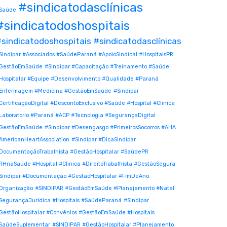
#sindicatodasclínicas
Saúde
#sindicatodoshospitais
sindicatodoshospitais #sindicatodasclínicas
Sindipar #Associados #SaúdeParaná #ApoioSindical #HospitaisPR
GestãoEmSaúde
#Sindipar #Capacitação #Treinamento #Saúde
Hospitalar #Equipe #Desenvolvimento #Qualidade #Paraná
Enfermagem #Medicina #GestãoEmSaúde
#Sindipar
CertificaçãoDigital #DescontoExclusivo #Saúde #Hospital #Clinica
Laboratorio #Paraná #ACP #Tecnologia #SegurançaDigital
GestãoEmSaúde
#Sindipar #Desengasgo #PrimeirosSocorros #AHA
AmericanHeartAssociation
#Sindipar #DicaSindipar
DocumentaçãoTrabalhista #GestãoHospitalar #SaúdePR
RHnaSaúde #Hospital #Clinica #DireitoTrabalhista #GestãoSegura
Sindipar #Documentação #GestãoHospitalar #FimDeAno
Organização
#SINDIPAR #GestãoEmSaúde #Planejamento #Natal
SegurançaJurídica #Hospitais #SaúdeParaná
#Sindipar
GestãoHospitalar #Convênios #GestãoEmSaúde #Hospitais
SaúdeSuplementar
#SINDIPAR #GestãoHospitalar #Planejamento