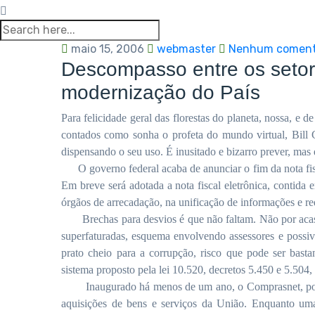
maio 15, 2006
webmaster
Nenhum coment
Descompasso entre os setore
modernização do País
Para felicidade geral das florestas do planeta, nossa, e 
contados como sonha o profeta do mundo virtual, Bill G
dispensando o seu uso. É inusitado e bizarro prever, mas 
O governo federal acaba de anunciar o fim da nota fi
Em breve será adotada a nota fiscal eletrônica, contida
órgãos de arrecadação, na unificação de informações e re
Brechas para desvios é que não faltam. Não por aca
superfaturadas, esquema envolvendo assessores e possi
prato cheio para a corrupção, risco que pode ser bast
sistema proposto pela
lei 10.520, decretos 5.450 e 5.504,
Inaugurado há menos de um ano, o Comprasnet, por
aquisições de bens e serviços da União. Enquanto uma 