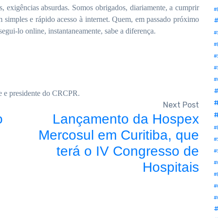
éis, exigências absurdas. Somos obrigados, diariamente, a cumprir
#
um simples e rápido acesso à internet. Quem, em passado próximo
#
gui-lo online, instantaneamente, sabe a diferença.
#
#
#
#
#
#
de e presidente do CRCPR.
Next Post
#
o
Lançamento da Hospex
#
Mercosul em Curitiba, que
#
terá o IV Congresso de
#
Hospitais
#
#
#
#
#