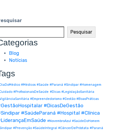
Pesquisar
Pesquisar
Categorias
Blog
Notícias
Tags
DiaDoMédico #Médicos #Saúde #Paraná #Sindipar #Homenagem
Cuidado #ProfissionaisDeSaúde
#Dicas #LegislaçãoSanitária
VigilânciaSanitária #Empreendedorismo #Gestão #BoasPráticas
#GestãoHospitalar #DicasDeGestão
Sindipar #SaúdeParaná #Hospital #Clínica
#LiderançaEmSaúde
#NovembroAzul #SaúdeDoHomem
Sindipar #Prevenção #SaúdeIntegral #CâncerDePróstata #Paraná