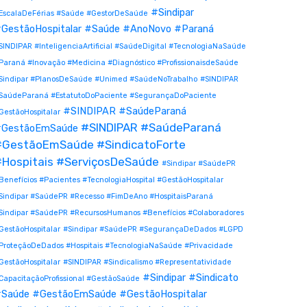
#Sindipar
EscalaDeFérias #Saúde #GestorDeSaúde
GestãoHospitalar #Saúde #AnoNovo #Paraná
SINDIPAR #InteligenciaArtificial #SaúdeDigital #TecnologiaNaSaúde
Paraná #Inovação #Medicina #Diagnóstico #ProfissionaisdeSaúde
Sindipar #PlanosDeSaúde #Unimed #SaúdeNoTrabalho
#SINDIPAR
SaúdeParaná #EstatutoDoPaciente #SegurançaDoPaciente
#SINDIPAR #SaúdeParaná
GestãoHospitalar
#SINDIPAR #SaúdeParaná
GestãoEmSaúde
#GestãoEmSaúde #SindicatoForte
Hospitais #ServiçosDeSaúde
#Sindipar #SaúdePR
Benefícios #Pacientes #TecnologiaHospital #GestãoHospitalar
Sindipar #SaúdePR #Recesso #FimDeAno #HospitaisParaná
Sindipar #SaúdePR #RecursosHumanos #Benefícios #Colaboradores
GestãoHospitalar
#Sindipar #SaúdePR #SegurançaDeDados #LGPD
ProteçãoDeDados #Hospitais #TecnologiaNaSaúde #Privacidade
GestãoHospitalar
#SINDIPAR #Sindicalismo #Representatividade
#Sindipar #Sindicato
CapacitaçãoProfissional #GestãoSaúde
Saúde #GestãoEmSaúde #GestãoHospitalar