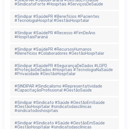
#SINDIPAR #SaúdeParaná #GestãoEmSaúde
#SindicatoForte #Hospitais #ServiçosDeSaúde
#Sindipar #SaúdePR #Benefícios #Pacientes
#TecnologiaHospital #GestãoHospitalar
#Sindipar #SaúdePR #Recesso #FimDeAno
#HospitaisParaná
#Sindipar #SaúdePR #RecursosHumanos
#Benefícios #Colaboradores #GestãoHospitalar
#Sindipar #SaúdePR #SegurançaDeDados #LGPD
#ProteçãoDeDados #Hospitais #TecnologiaNaSaúde
#Privacidade #GestãoHospitalar
#SINDIPAR #Sindicalismo #Representatividade
#CapacitaçãoProfissional #GestãoSaúde
#Sindipar #Sindicato #Saúde #GestãoEmSaúde
#GestãoHospitalar #sindicatodasclínicas
#sindicatodoshospitais
#Sindipar #Sindicato #Saúde #GestãoEmSaúde
#GestãoHospitalar #sindicatodasclínicas