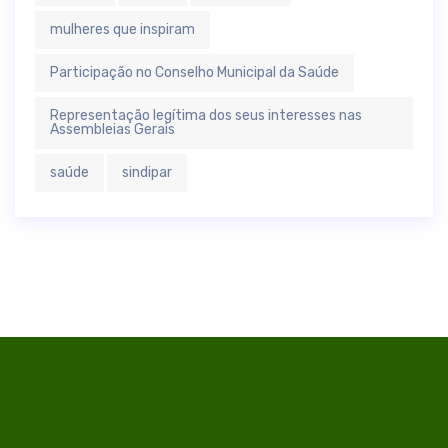
mulheres que inspiram
Participação no Conselho Municipal da Saúde
Representação legítima dos seus interesses nas
Assembleias Gerais
saúde
sindipar