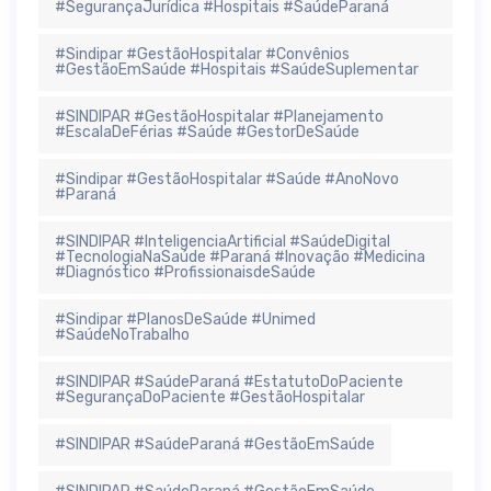
#SegurançaJurídica #Hospitais #SaúdeParaná
#Sindipar #GestãoHospitalar #Convênios
#GestãoEmSaúde #Hospitais #SaúdeSuplementar
#SINDIPAR #GestãoHospitalar #Planejamento
#EscalaDeFérias #Saúde #GestorDeSaúde
#Sindipar #GestãoHospitalar #Saúde #AnoNovo
#Paraná
#SINDIPAR #InteligenciaArtificial #SaúdeDigital
#TecnologiaNaSaúde #Paraná #Inovação #Medicina
#Diagnóstico #ProfissionaisdeSaúde
#Sindipar #PlanosDeSaúde #Unimed
#SaúdeNoTrabalho
#SINDIPAR #SaúdeParaná #EstatutoDoPaciente
#SegurançaDoPaciente #GestãoHospitalar
#SINDIPAR #SaúdeParaná #GestãoEmSaúde