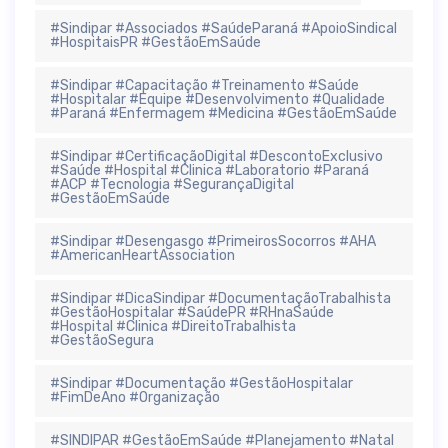
#Sindipar #Associados #SaúdeParaná #ApoioSindical
#HospitaisPR #GestãoEmSaúde
#Sindipar #Capacitação #Treinamento #Saúde
#Hospitalar #Equipe #Desenvolvimento #Qualidade
#Paraná #Enfermagem #Medicina #GestãoEmSaúde
#Sindipar #CertificaçãoDigital #DescontoExclusivo
#Saúde #Hospital #Clinica #Laboratorio #Paraná
#ACP #Tecnologia #SegurançaDigital
#GestãoEmSaúde
#Sindipar #Desengasgo #PrimeirosSocorros #AHA
#AmericanHeartAssociation
#Sindipar #DicaSindipar #DocumentaçãoTrabalhista
#GestãoHospitalar #SaúdePR #RHnaSaúde
#Hospital #Clinica #DireitoTrabalhista
#GestãoSegura
#Sindipar #Documentação #GestãoHospitalar
#FimDeAno #Organização
#SINDIPAR #GestãoEmSaúde #Planejamento #Natal