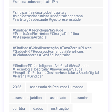
#sindicatodoshospitais 19 h
#sindipar #sindicatodoshospitais
#sindicatosdasclínicas #hospitaisdoparaná
#instituiçõesdesaúde #gestoresemsaúde
#Sindipar #TecnologiaNaSaúde
#ProntuárioEletrônico #CirurgiaRobótica
#InteligênciaArtificial
#Sindipar #ValeAlimentação #TaxaZero #Pluxee
#SaúdePR #RecursosHumanos #Benefícios
#Colaboradores #GestãoHospitalar
#SindiparPR #InteligenciaArtificial #IAnaSaude
#TecnologiaHospitalar #InovacaoEmSaude
#HospitalDoFuturo #GestaoHospitalar #SaudeDigital
#Parana #Sindipar
2025
Assessoria de Recursos Humanos
assessoria jurídica
associado
associar
curitiba
dados
instituição