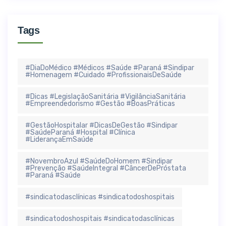
Tags
#DiaDoMédico #Médicos #Saúde #Paraná #Sindipar
#Homenagem #Cuidado #ProfissionaisDeSaúde
#Dicas #LegislaçãoSanitária #VigilânciaSanitária
#Empreendedorismo #Gestão #BoasPráticas
#GestãoHospitalar #DicasDeGestão #Sindipar
#SaúdeParaná #Hospital #Clínica
#LiderançaEmSaúde
#NovembroAzul #SaúdeDoHomem #Sindipar
#Prevenção #SaúdeIntegral #CâncerDePróstata
#Paraná #Saúde
#sindicatodasclínicas #sindicatodoshospitais
#sindicatodoshospitais #sindicatodasclínicas