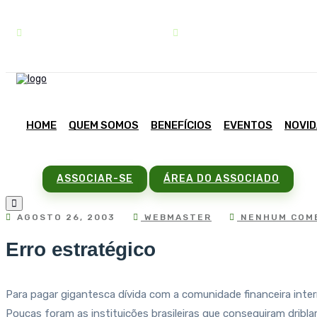
contato@sindipar.com.br
(41) 3254-1772
HOME
QUEM SOMOS
BENEFÍCIOS
EVENTOS
NOVI
ASSOCIAR-SE
ÁREA DO ASSOCIADO
AGOSTO 26, 2003
WEBMASTER
NENHUM COM
Erro estratégico
Para pagar gigantesca dívida com a comunidade financeira intern
Poucas foram as instituições brasileiras que conseguiram dribl