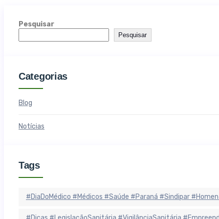
Pesquisar
Pesquisar
Categorias
Blog
Notícias
Tags
#DiaDoMédico #Médicos #Saúde #Paraná #Sindipar #Homen
#Dicas #LegislaçãoSanitária #VigilânciaSanitária #Empree