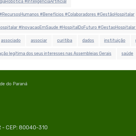
aRobótica #InteligênciaArtificial
#RecursosHumanos #Benefícios #Colaboradores #GestãoHospitalar
aHospitalar #InovacaoEmSaude #HospitalDoFuturo #GestaoHospitalar
associado
associar
curitiba
dados
instituição
ção legítima dos seus interesses nas Assembleias Gerais
saúde
úde do Paraná
PR - CEP: 80040-310