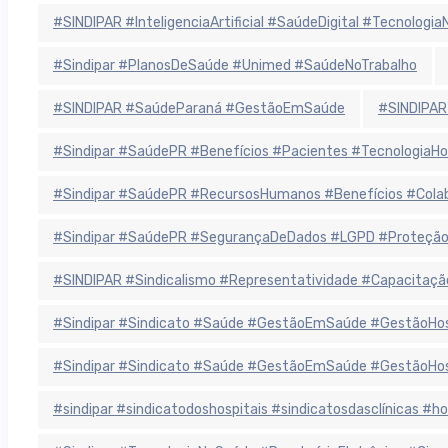
#SINDIPAR #InteligenciaArtificial #SaúdeDigital #Tecnolog
#Sindipar #PlanosDeSaúde #Unimed #SaúdeNoTrabalho
#SINDIPAR #SaúdeParaná #GestãoEmSaúde
#SINDIPAR
#Sindipar #SaúdePR #Benefícios #Pacientes #TecnologiaHo
#Sindipar #SaúdePR #RecursosHumanos #Benefícios #Colab
#Sindipar #SaúdePR #SegurançaDeDados #LGPD #ProteçãoD
#SINDIPAR #Sindicalismo #Representatividade #Capacitaçã
#Sindipar #Sindicato #Saúde #GestãoEmSaúde #GestãoHospit
#Sindipar #Sindicato #Saúde #GestãoEmSaúde #GestãoHospit
#sindipar #sindicatodoshospitais #sindicatosdasclínicas #