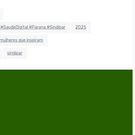
 #SaudeDigital #Parana #Sindipar
2025
mulheres que inspiram
sindipar