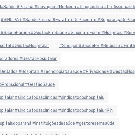
iaNaSaúde #Paraná #Inovação #Medicina #Diagnóstico #Profissionais
#SINDIPAR #SaúdeParaná #EstatutoDoPaciente #SegurançaDoPaci
 #SaúdeParaná #GestãoEmSaúde #SindicatoForte #Hospitais #Ser
spital #GestãoHospitalar
#Sindipar #SaúdePR #Recesso #FimDe
oradores #GestãoHospitalar
eDados #Hospitais #TecnologiaNaSaúde #Privacidade #GestãoHosp
oProfissional #GestãoSaúde
alar #sindicatodasclínicas #sindicatodoshospitais
alar #sindicatodasclínicas #sindicatodoshospitais 19 h
hospitaisdoparaná #instituiçõesdesaúde #gestoresemsaúde