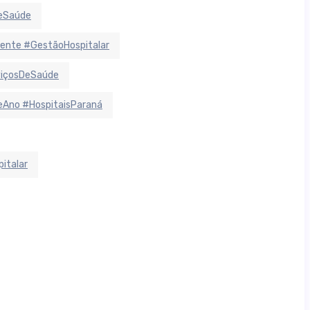
deSaúde
ente #GestãoHospitalar
viçosDeSaúde
Ano #HospitaisParaná
italar