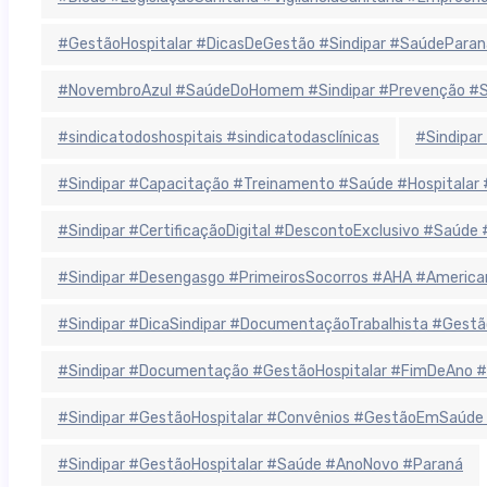
#GestãoHospitalar #DicasDeGestão #Sindipar #SaúdeParan
#NovembroAzul #SaúdeDoHomem #Sindipar #Prevenção #Sa
#sindicatodoshospitais #sindicatodasclínicas
#Sindipar
#Sindipar #Capacitação #Treinamento #Saúde #Hospitala
#Sindipar #CertificaçãoDigital #DescontoExclusivo #Saúde
#Sindipar #Desengasgo #PrimeirosSocorros #AHA #America
#Sindipar #DicaSindipar #DocumentaçãoTrabalhista #Gestã
#Sindipar #Documentação #GestãoHospitalar #FimDeAno #
#Sindipar #GestãoHospitalar #Convênios #GestãoEmSaúde
#Sindipar #GestãoHospitalar #Saúde #AnoNovo #Paraná