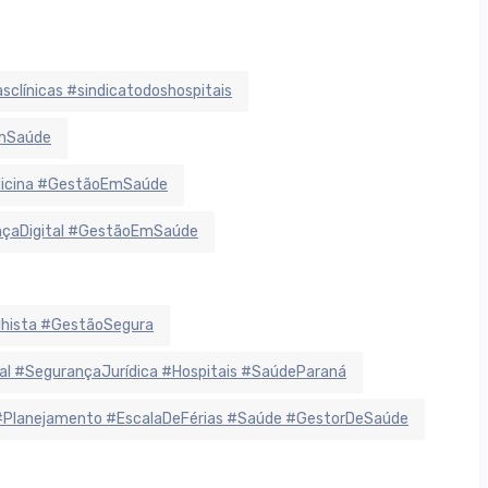
sclínicas #sindicatodoshospitais
EmSaúde
dicina #GestãoEmSaúde
ançaDigital #GestãoEmSaúde
lhista #GestãoSegura
 #SegurançaJurídica #Hospitais #SaúdeParaná
#Planejamento #EscalaDeFérias #Saúde #GestorDeSaúde