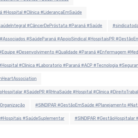
á #Hospital #Clínica #LiderançaEmSaúde
údeIntegral #CâncerDePróstata #Paraná #Saúde
#sindicatoda
 #Associados #SaúdeParaná #ApoioSindical #HospitaisPR #Gestão
r #Equipe #Desenvolvimento #Qualidade #Paraná #Enfermagem #Me
 #Hospital #Clinica #Laboratorio #Paraná #ACP #Tecnologia #Segur
nHeartAssociation
oHospitalar #SaúdePR #RHnaSaúde #Hospital #Clinica #DireitoTraba
Organização
#SINDIPAR #GestãoEmSaúde #Planejamento #Natal
 #Hospitais #SaúdeSuplementar
#SINDIPAR #GestãoHospitalar 