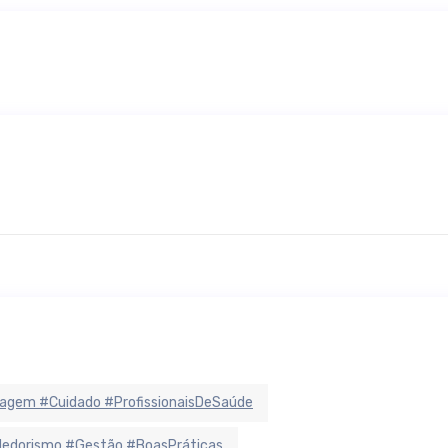
agem #Cuidado #ProfissionaisDeSaúde
ndedorismo #Gestão #BoasPráticas