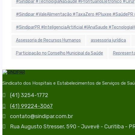
#Sindipar #TecnologiaNaSaúde #ProntuárioEletrônico #Cirurgi
#Sindipar #ValeAlimentação #TaxaZero #Pluxee #SaúdePR 
#SindiparPR #InteligenciaArtificial #IAnaSaude #Tecnologi
Assessoria de Recursos Humanos
assessoria jurídica
Participação no Conselho Municipal da Saúde
Representa
Sindicato dos Hospitais e Estabelecimentos de Serviços de Sa
(41) 3254-1772
(41) 99224-3067
contato@sindipar.com.br
Rua Augusto Stresser, 590 - Juvevê - Curitiba - 