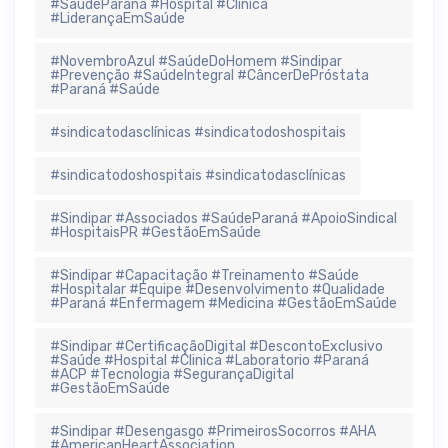
#SaúdeParaná #Hospital #Clínica
#LiderançaEmSaúde
#NovembroAzul #SaúdeDoHomem #Sindipar
#Prevenção #SaúdeIntegral #CâncerDePróstata
#Paraná #Saúde
#sindicatodasclínicas #sindicatodoshospitais
#sindicatodoshospitais #sindicatodasclínicas
#Sindipar #Associados #SaúdeParaná #ApoioSindical
#HospitaisPR #GestãoEmSaúde
#Sindipar #Capacitação #Treinamento #Saúde
#Hospitalar #Equipe #Desenvolvimento #Qualidade
#Paraná #Enfermagem #Medicina #GestãoEmSaúde
#Sindipar #CertificaçãoDigital #DescontoExclusivo
#Saúde #Hospital #Clinica #Laboratorio #Paraná
#ACP #Tecnologia #SegurançaDigital
#GestãoEmSaúde
#Sindipar #Desengasgo #PrimeirosSocorros #AHA
#AmericanHeartAssociation