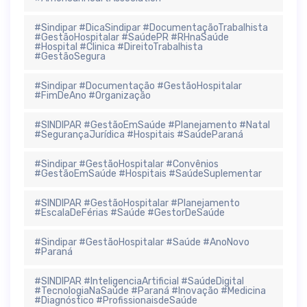
#Sindipar #DicaSindipar #DocumentaçãoTrabalhista
#GestãoHospitalar #SaúdePR #RHnaSaúde
#Hospital #Clinica #DireitoTrabalhista
#GestãoSegura
#Sindipar #Documentação #GestãoHospitalar
#FimDeAno #Organização
#SINDIPAR #GestãoEmSaúde #Planejamento #Natal
#SegurançaJurídica #Hospitais #SaúdeParaná
#Sindipar #GestãoHospitalar #Convênios
#GestãoEmSaúde #Hospitais #SaúdeSuplementar
#SINDIPAR #GestãoHospitalar #Planejamento
#EscalaDeFérias #Saúde #GestorDeSaúde
#Sindipar #GestãoHospitalar #Saúde #AnoNovo
#Paraná
#SINDIPAR #InteligenciaArtificial #SaúdeDigital
#TecnologiaNaSaúde #Paraná #Inovação #Medicina
#Diagnóstico #ProfissionaisdeSaúde