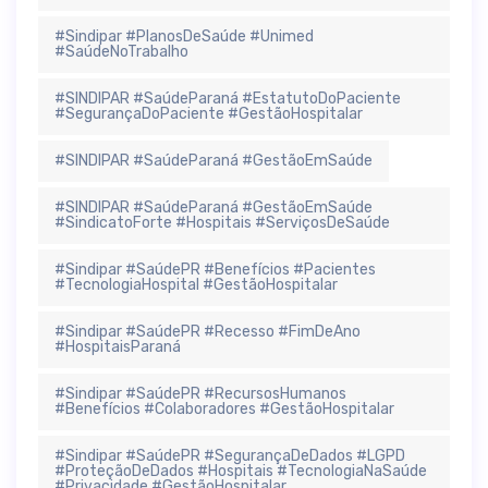
#Sindipar #PlanosDeSaúde #Unimed
#SaúdeNoTrabalho
#SINDIPAR #SaúdeParaná #EstatutoDoPaciente
#SegurançaDoPaciente #GestãoHospitalar
#SINDIPAR #SaúdeParaná #GestãoEmSaúde
#SINDIPAR #SaúdeParaná #GestãoEmSaúde
#SindicatoForte #Hospitais #ServiçosDeSaúde
#Sindipar #SaúdePR #Benefícios #Pacientes
#TecnologiaHospital #GestãoHospitalar
#Sindipar #SaúdePR #Recesso #FimDeAno
#HospitaisParaná
#Sindipar #SaúdePR #RecursosHumanos
#Benefícios #Colaboradores #GestãoHospitalar
#Sindipar #SaúdePR #SegurançaDeDados #LGPD
#ProteçãoDeDados #Hospitais #TecnologiaNaSaúde
#Privacidade #GestãoHospitalar