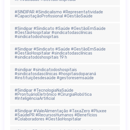
#SINDIPAR #Sindicalismo #Representatividade
#CapacitaçãoProfissional #GestãoSaúde
#Sindipar #Sindicato #Saúde #GestãoEmSaúde
#GestãoHospitalar #sindicatodasclínicas
#sindicatodoshospitais
#Sindipar #Sindicato #Saúde #GestãoEmSaúde
#GestãoHospitalar #sindicatodasclínicas
#sindicatodoshospitais 19 h
#sindipar #sindicatodoshospitais
#sindicatosdasclínicas #hospitaisdoparaná
#instituiçõesdesaúde #gestoresemsaúde
#Sindipar #TecnologiaNaSaúde
#ProntuárioEletrônico #CirurgiaRobótica
#InteligênciaArtificial
#Sindipar #ValeAlimentação #TaxaZero #Pluxee
#SaúdePR #RecursosHumanos #Benefícios
#Colaboradores #GestãoHospitalar