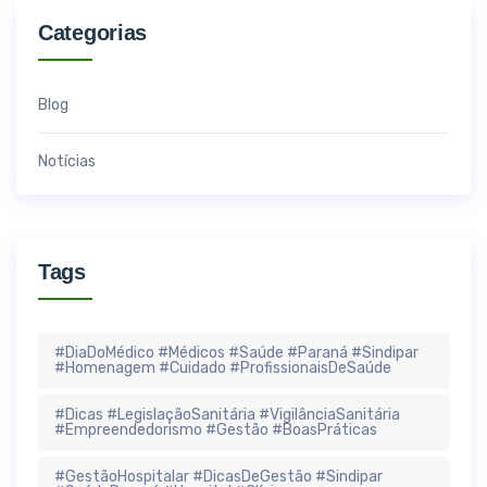
Categorias
Blog
Notícias
Tags
#DiaDoMédico #Médicos #Saúde #Paraná #Sindipar
#Homenagem #Cuidado #ProfissionaisDeSaúde
#Dicas #LegislaçãoSanitária #VigilânciaSanitária
#Empreendedorismo #Gestão #BoasPráticas
#GestãoHospitalar #DicasDeGestão #Sindipar