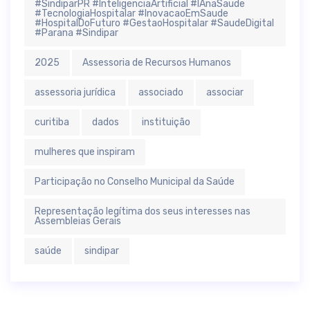
#SindiparPR #InteligenciaArtificial #IAnaSaude
#TecnologiaHospitalar #InovacaoEmSaude
#HospitalDoFuturo #GestaoHospitalar #SaudeDigital
#Parana #Sindipar
2025
Assessoria de Recursos Humanos
assessoria jurídica
associado
associar
curitiba
dados
instituição
mulheres que inspiram
Participação no Conselho Municipal da Saúde
Representação legítima dos seus interesses nas
Assembleias Gerais
saúde
sindipar