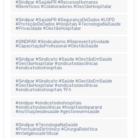
#Sindipar #SaúdePR #RecursosHumanos
#Benefícios #Colaboradores #GestãoHospitalar
#Sindipar #SaúdePR #SegurançaDeDados #LGPD
#ProteçãoDeDados #Hospitais #TecnologiaNaSaúde
#Privacidade #GestãoHospitalar
#SINDIPAR #Sindicalismo #Representatividade
#CapacitaçãoProfissional #GestãoSaúde
#Sindipar #Sindicato #Saúde #GestãoEmSaúde
#GestãoHospitalar #sindicatodasclínicas
#sindicatodoshospitais
#Sindipar #Sindicato #Saúde #GestãoEmSaúde
#GestãoHospitalar #sindicatodasclínicas
#sindicatodoshospitais 19 h
#sindipar #sindicatodoshospitais
#sindicatosdasclínicas #hospitaisdoparaná
#instituiçõesdesaúde #gestoresemsaúde
#Sindipar #TecnologiaNaSaúde
#ProntuárioEletrônico #CirurgiaRobótica
#InteligênciaArtificial