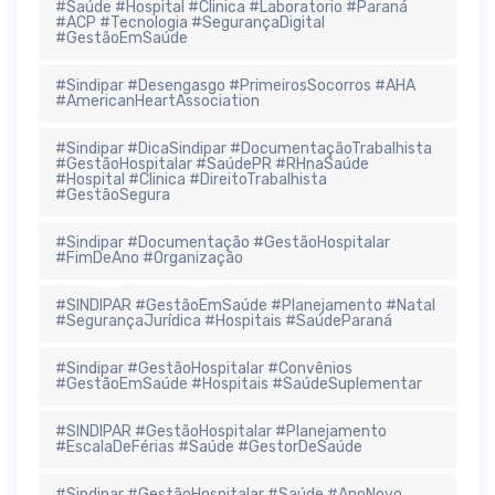
#Saúde #Hospital #Clinica #Laboratorio #Paraná
#ACP #Tecnologia #SegurançaDigital
#GestãoEmSaúde
#Sindipar #Desengasgo #PrimeirosSocorros #AHA
#AmericanHeartAssociation
#Sindipar #DicaSindipar #DocumentaçãoTrabalhista
#GestãoHospitalar #SaúdePR #RHnaSaúde
#Hospital #Clinica #DireitoTrabalhista
#GestãoSegura
#Sindipar #Documentação #GestãoHospitalar
#FimDeAno #Organização
#SINDIPAR #GestãoEmSaúde #Planejamento #Natal
#SegurançaJurídica #Hospitais #SaúdeParaná
#Sindipar #GestãoHospitalar #Convênios
#GestãoEmSaúde #Hospitais #SaúdeSuplementar
#SINDIPAR #GestãoHospitalar #Planejamento
#EscalaDeFérias #Saúde #GestorDeSaúde
#Sindipar #GestãoHospitalar #Saúde #AnoNovo