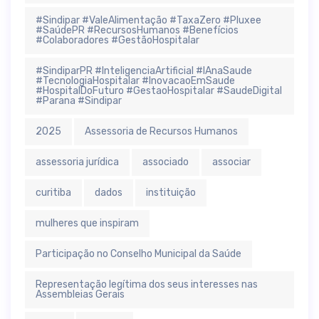
#Sindipar #ValeAlimentação #TaxaZero #Pluxee
#SaúdePR #RecursosHumanos #Benefícios
#Colaboradores #GestãoHospitalar
#SindiparPR #InteligenciaArtificial #IAnaSaude
#TecnologiaHospitalar #InovacaoEmSaude
#HospitalDoFuturo #GestaoHospitalar #SaudeDigital
#Parana #Sindipar
2025
Assessoria de Recursos Humanos
assessoria jurídica
associado
associar
curitiba
dados
instituição
mulheres que inspiram
Participação no Conselho Municipal da Saúde
Representação legítima dos seus interesses nas
Assembleias Gerais