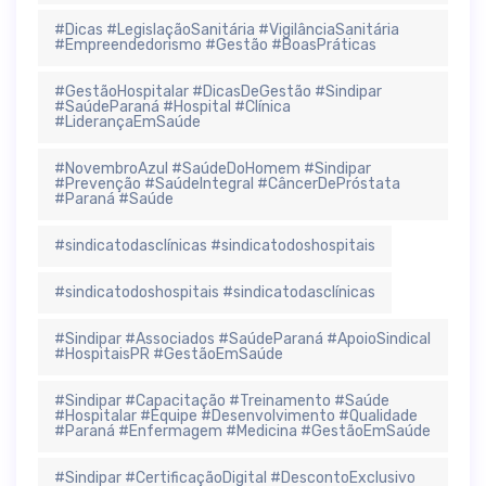
#Dicas #LegislaçãoSanitária #VigilânciaSanitária
#Empreendedorismo #Gestão #BoasPráticas
#GestãoHospitalar #DicasDeGestão #Sindipar
#SaúdeParaná #Hospital #Clínica
#LiderançaEmSaúde
#NovembroAzul #SaúdeDoHomem #Sindipar
#Prevenção #SaúdeIntegral #CâncerDePróstata
#Paraná #Saúde
#sindicatodasclínicas #sindicatodoshospitais
#sindicatodoshospitais #sindicatodasclínicas
#Sindipar #Associados #SaúdeParaná #ApoioSindical
#HospitaisPR #GestãoEmSaúde
#Sindipar #Capacitação #Treinamento #Saúde
#Hospitalar #Equipe #Desenvolvimento #Qualidade
#Paraná #Enfermagem #Medicina #GestãoEmSaúde
#Sindipar #CertificaçãoDigital #DescontoExclusivo