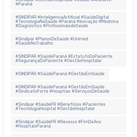
#Paraná
#SINDIPAR #InteligenciaArtificial #SaúdeDigital
#TecnologiaNaSaúde #Paraná #Inovação #Medicina
#Diagnóstico #ProfissionaisdeSaúde
#Sindipar #PlanosDeSaúde #Unimed
#SaúdeNoTrabalho
#SINDIPAR #SaúdeParaná #EstatutoDoPaciente
#SegurançaDoPaciente #GestãoHospitalar
#SINDIPAR #SaúdeParaná #GestãoEmSaúde
#SINDIPAR #SaúdeParaná #GestãoEmSaúde
#SindicatoForte #Hospitais #ServiçosDeSaúde
#Sindipar #SaúdePR #Benefícios #Pacientes
#TecnologiaHospital #GestãoHospitalar
#Sindipar #SaúdePR #Recesso #FimDeAno
#HospitaisParaná