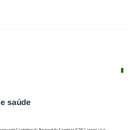
de saúde
roposta pela Confederação Nacional do Comércio (CNC), contra a Lei