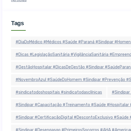
Tags
#DiaDoMédico #Médicos #Saúde #Paraná #Sindipar #Homen
#Dicas #LegislaçãoSanitária #VigilânciaSanitária #Empree
#GestãoHospitalar #DicasDeGestão #Sindipar #SaúdeParan
#NovembroAzul #SaúdeDoHomem #Sindipar #Prevenção #Sa
#sindicatodoshospitais #sindicatodasclínicas
#Sindipar
#Sindipar #Capacitação #Treinamento #Saúde #Hospitala
#Sindipar #CertificaçãoDigital #DescontoExclusivo #Saúde
#Sindipar #Desengasgo #PrimeirosSocorros #AHA #America