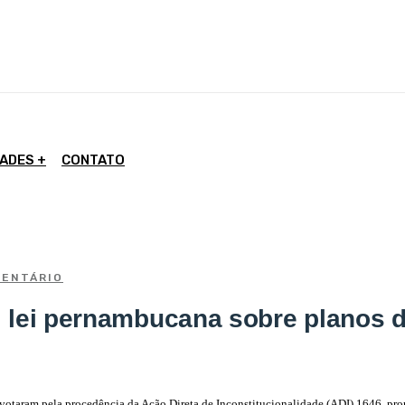
DADES
CONTATO
ENTÁRIO
l lei pernambucana sobre planos 
, votaram pela procedência da Ação Direta de Inconstitucionalidade (ADI) 1646, p