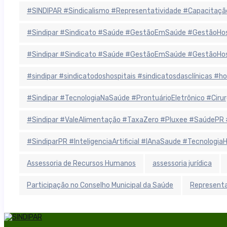
#SINDIPAR #Sindicalismo #Representatividade #Capacitaçã
#Sindipar #Sindicato #Saúde #GestãoEmSaúde #GestãoHospit
#Sindipar #Sindicato #Saúde #GestãoEmSaúde #GestãoHospit
#sindipar #sindicatodoshospitais #sindicatosdasclínicas #
#Sindipar #TecnologiaNaSaúde #ProntuárioEletrônico #Cirurgi
#Sindipar #ValeAlimentação #TaxaZero #Pluxee #SaúdePR 
#SindiparPR #InteligenciaArtificial #IAnaSaude #Tecnologi
Assessoria de Recursos Humanos
assessoria jurídica
Participação no Conselho Municipal da Saúde
Representa