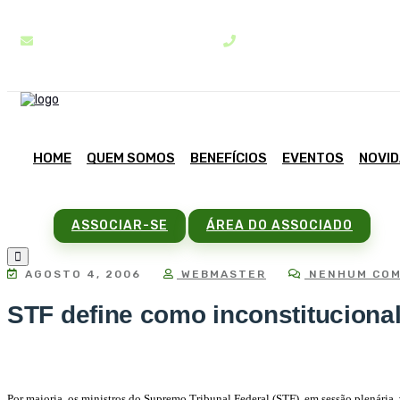
contato@sindipar.com.br
(41) 3254-1772
HOME
QUEM SOMOS
BENEFÍCIOS
EVENTOS
NOVI
ASSOCIAR-SE
ÁREA DO ASSOCIADO
AGOSTO 4, 2006
WEBMASTER
NENHUM COM
STF define como inconstituciona
Por maioria, os ministros do Supremo Tribunal Federal (STF), em sessão plenária