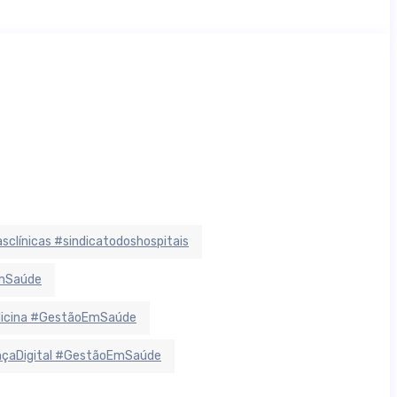
sclínicas #sindicatodoshospitais
EmSaúde
dicina #GestãoEmSaúde
ançaDigital #GestãoEmSaúde