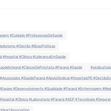
agem #Cuidado #ProfissionaisDeSaúde
ndedorismo #Gestão #BoasPráticas
á #Hospital #Clínica #LiderançaEmSaúde
údeIntegral #CâncerDePróstata #Paraná #Saúde
#sindicatoda
 #Associados #SaúdeParaná #ApoioSindical #HospitaisPR #Gestão
r #Equipe #Desenvolvimento #Qualidade #Paraná #Enfermagem #Me
 #Hospital #Clinica #Laboratorio #Paraná #ACP #Tecnologia #Segur
nHeartAssociation