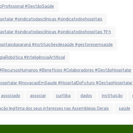
oProfissional #GestãoSaúde
alar #sindicatodasclínicas #sindicatodoshospitais
alar #sindicatodasclínicas #sindicatodoshospitais 19 h
hospitaisdoparaná #instituiçõesdesaúde #gestoresemsaúde
aRobótica #InteligênciaArtificial
#RecursosHumanos #Benefícios #Colaboradores #GestãoHospitalar
aHospitalar #InovacaoEmSaude #HospitalDoFuturo #GestaoHospitalar
associado
associar
curitiba
dados
instituição
ção legítima dos seus interesses nas Assembleias Gerais
saúde