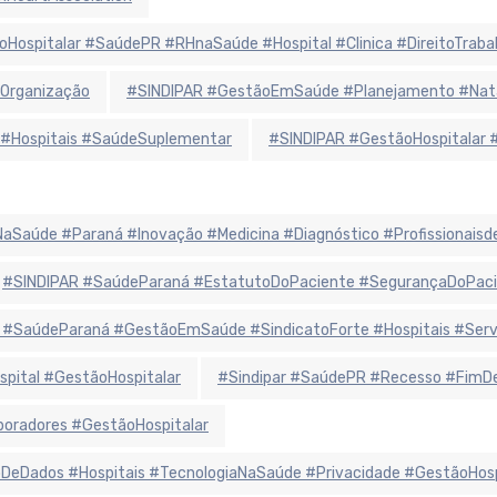
oHospitalar #SaúdePR #RHnaSaúde #Hospital #Clinica #DireitoTraba
Organização
#SINDIPAR #GestãoEmSaúde #Planejamento #Natal
 #Hospitais #SaúdeSuplementar
#SINDIPAR #GestãoHospitalar 
iaNaSaúde #Paraná #Inovação #Medicina #Diagnóstico #Profissionais
#SINDIPAR #SaúdeParaná #EstatutoDoPaciente #SegurançaDoPaci
 #SaúdeParaná #GestãoEmSaúde #SindicatoForte #Hospitais #Ser
spital #GestãoHospitalar
#Sindipar #SaúdePR #Recesso #FimDe
oradores #GestãoHospitalar
eDados #Hospitais #TecnologiaNaSaúde #Privacidade #GestãoHosp