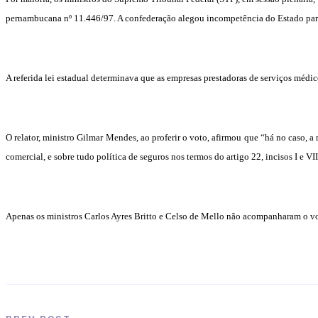
pernambucana nº 11.446/97. A confederação alegou incompetência do Estado para leg
A referida lei estadual determinava que as empresas prestadoras de serviços médic
O relator, ministro Gilmar Mendes, ao proferir o voto, afirmou que “há no caso, a 
comercial, e sobre tudo política de seguros nos termos do artigo 22, incisos I e VI
Apenas os ministros Carlos Ayres Britto e Celso de Mello não acompanharam o vo