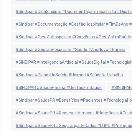
#Sindipar #DicaSindipar #DocumentaçãoTrabalhista #Gestã
#Sindipar #Documentação #GestãoHospitalar #FimDeAno #
#Sindipar #GestãoHospitalar #Convênios #GestãoEmSaúde
#Sindipar #GestãoHospitalar #Saúde #AnoNovo #Paraná
#SINDIPAR #InteligenciaArtificial #SaúdeDigital #Tecnolog
#Sindipar #PlanosDeSaúde #Unimed #SaúdeNoTrabalho
#SINDIPAR #SaúdeParaná #GestãoEmSaúde
#SINDIPAR
#Sindipar #SaúdePR #Benefícios #Pacientes #TecnologiaHo
#Sindipar #SaúdePR #RecursosHumanos #Benefícios #Colab
#Sindipar #SaúdePR #SegurançaDeDados #LGPD #ProteçãoD