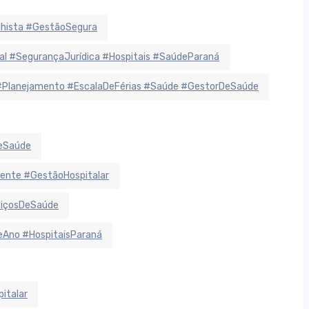
lhista #GestãoSegura
 #SegurançaJurídica #Hospitais #SaúdeParaná
#Planejamento #EscalaDeFérias #Saúde #GestorDeSaúde
deSaúde
ente #GestãoHospitalar
viçosDeSaúde
Ano #HospitaisParaná
italar