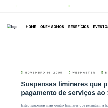
contato@sindipar.com.br
(41) 3254-1772
HOME
QUEM SOMOS
BENEFÍCIOS
EVENTO
NOVEMBRO 16, 2005
WEBMASTER
N
Suspensas liminares que p
pagamento de serviços ao
Estão suspensas mais quatro liminares que permitiam a ho