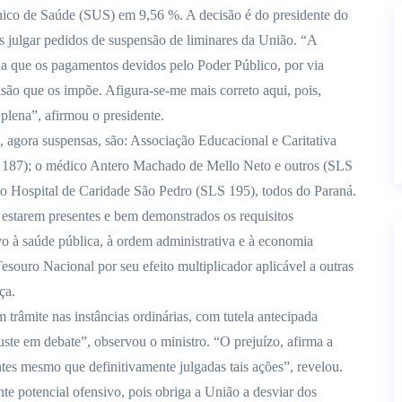
nico de Saúde (SUS) em 9,56 %. A decisão é do presidente do
ós julgar pedidos de suspensão de liminares da União. “A
na que os pagamentos devidos pelo Poder Público, por via
cisão que os impõe. Afigura-se-me mais correto aqui, pois,
plena”, afirmou o presidente.
a, agora suspensas, são: Associação Educacional e Caritativa
S 187); o médico Antero Machado de Mello Neto e outros (SLS
 o Hospital de Caridade São Pedro (SLS 195), todos do Paraná.
estarem presentes e bem demonstrados os requisitos
ivo à saúde pública, à ordem administrativa e à economia
esouro Nacional por seu efeito multiplicador aplicável a outras
ça.
trâmite nas instâncias ordinárias, com tutela antecipada
uste em debate”, observou o ministro. “O prejuízo, afirma a
tes mesmo que definitivamente julgadas tais ações”, revelou.
nte potencial ofensivo, pois obriga a União a desviar dos