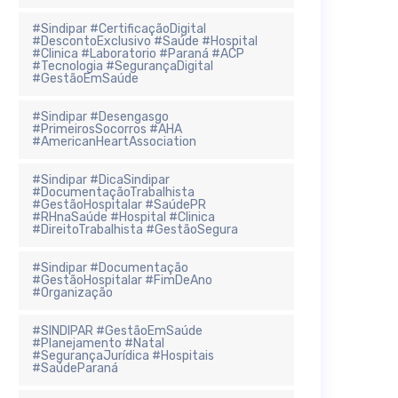
#Sindipar #CertificaçãoDigital
#DescontoExclusivo #Saúde #Hospital
#Clinica #Laboratorio #Paraná #ACP
#Tecnologia #SegurançaDigital
#GestãoEmSaúde
#Sindipar #Desengasgo
#PrimeirosSocorros #AHA
#AmericanHeartAssociation
#Sindipar #DicaSindipar
#DocumentaçãoTrabalhista
#GestãoHospitalar #SaúdePR
#RHnaSaúde #Hospital #Clinica
#DireitoTrabalhista #GestãoSegura
#Sindipar #Documentação
#GestãoHospitalar #FimDeAno
#Organização
#SINDIPAR #GestãoEmSaúde
#Planejamento #Natal
#SegurançaJurídica #Hospitais
#SaúdeParaná