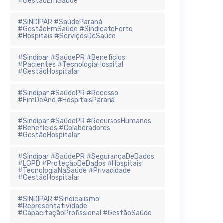
#GestãoEmSaúde
#SINDIPAR #SaúdeParaná
#GestãoEmSaúde #SindicatoForte
#Hospitais #ServiçosDeSaúde
#Sindipar #SaúdePR #Benefícios
#Pacientes #TecnologiaHospital
#GestãoHospitalar
#Sindipar #SaúdePR #Recesso
#FimDeAno #HospitaisParaná
#Sindipar #SaúdePR #RecursosHumanos
#Benefícios #Colaboradores
#GestãoHospitalar
#Sindipar #SaúdePR #SegurançaDeDados
#LGPD #ProteçãoDeDados #Hospitais
#TecnologiaNaSaúde #Privacidade
#GestãoHospitalar
#SINDIPAR #Sindicalismo
#Representatividade
#CapacitaçãoProfissional #GestãoSaúde