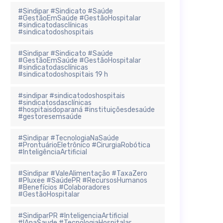
#Sindipar #Sindicato #Saúde
#GestãoEmSaúde #GestãoHospitalar
#sindicatodasclínicas
#sindicatodoshospitais
#Sindipar #Sindicato #Saúde
#GestãoEmSaúde #GestãoHospitalar
#sindicatodasclínicas
#sindicatodoshospitais 19 h
#sindipar #sindicatodoshospitais
#sindicatosdasclínicas
#hospitaisdoparaná #instituiçõesdesaúde
#gestoresemsaúde
#Sindipar #TecnologiaNaSaúde
#ProntuárioEletrônico #CirurgiaRobótica
#InteligênciaArtificial
#Sindipar #ValeAlimentação #TaxaZero
#Pluxee #SaúdePR #RecursosHumanos
#Benefícios #Colaboradores
#GestãoHospitalar
#SindiparPR #InteligenciaArtificial
#IAnaSaude #TecnologiaHospitalar