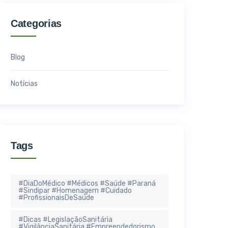
Categorias
Blog
Notícias
Tags
#DiaDoMédico #Médicos #Saúde #Paraná
#Sindipar #Homenagem #Cuidado
#ProfissionaisDeSaúde
#Dicas #LegislaçãoSanitária
#VigilânciaSanitária #Empreendedorismo