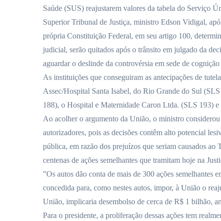
Saúde (SUS) reajustarem valores da tabela do Serviço Ú
Superior Tribunal de Justiça, ministro Edson Vidigal, ap
própria Constituição Federal, em seu artigo 100, determi
judicial, serão quitados após o trânsito em julgado da de
aguardar o deslinde da controvérsia em sede de cognição 
As instituições que conseguiram as antecipações de tutel
Assec/Hospital Santa Isabel, do Rio Grande do Sul (SL
188), o Hospital e Maternidade Caron Ltda. (SLS 193) e
Ao acolher o argumento da União, o ministro considerou 
autorizadores, pois as decisões contêm alto potencial les
pública, em razão dos prejuízos que seriam causados ao T
centenas de ações semelhantes que tramitam hoje na Justi
”Os autos dão conta de mais de 300 ações semelhantes em 
concedida para, como nestes autos, impor, à União o reaj
União, implicaria desembolso de cerca de R$ 1 bilhão, an
Para o presidente, a proliferação dessas ações tem realme