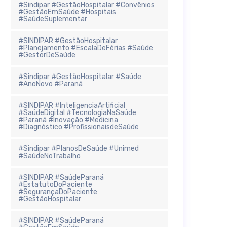
#Sindipar #GestãoHospitalar #Convênios
#GestãoEmSaúde #Hospitais
#SaúdeSuplementar
#SINDIPAR #GestãoHospitalar
#Planejamento #EscalaDeFérias #Saúde
#GestorDeSaúde
#Sindipar #GestãoHospitalar #Saúde
#AnoNovo #Paraná
#SINDIPAR #InteligenciaArtificial
#SaúdeDigital #TecnologiaNaSaúde
#Paraná #Inovação #Medicina
#Diagnóstico #ProfissionaisdeSaúde
#Sindipar #PlanosDeSaúde #Unimed
#SaúdeNoTrabalho
#SINDIPAR #SaúdeParaná
#EstatutoDoPaciente
#SegurançaDoPaciente
#GestãoHospitalar
#SINDIPAR #SaúdeParaná