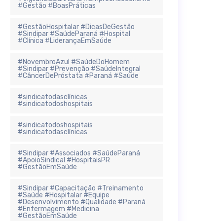
#Gestão #BoasPráticas
#GestãoHospitalar #DicasDeGestão
#Sindipar #SaúdeParaná #Hospital
#Clínica #LiderançaEmSaúde
#NovembroAzul #SaúdeDoHomem
#Sindipar #Prevenção #SaúdeIntegral
#CâncerDePróstata #Paraná #Saúde
#sindicatodasclínicas
#sindicatodoshospitais
#sindicatodoshospitais
#sindicatodasclínicas
#Sindipar #Associados #SaúdeParaná
#ApoioSindical #HospitaisPR
#GestãoEmSaúde
#Sindipar #Capacitação #Treinamento
#Saúde #Hospitalar #Equipe
#Desenvolvimento #Qualidade #Paraná
#Enfermagem #Medicina
#GestãoEmSaúde