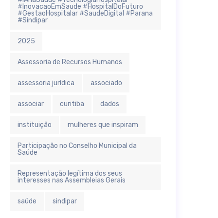
#InovacaoEmSaude #HospitalDoFuturo
#GestaoHospitalar #SaudeDigital #Parana
#Sindipar
2025
Assessoria de Recursos Humanos
assessoria jurídica
associado
associar
curitiba
dados
instituição
mulheres que inspiram
Participação no Conselho Municipal da
Saúde
Representação legítima dos seus
interesses nas Assembleias Gerais
saúde
sindipar