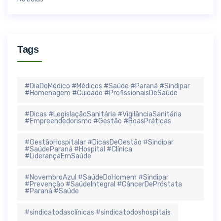
Tags
#DiaDoMédico #Médicos #Saúde #Paraná #Sindipar
#Homenagem #Cuidado #ProfissionaisDeSaúde
#Dicas #LegislaçãoSanitária #VigilânciaSanitária
#Empreendedorismo #Gestão #BoasPráticas
#GestãoHospitalar #DicasDeGestão #Sindipar
#SaúdeParaná #Hospital #Clínica
#LiderançaEmSaúde
#NovembroAzul #SaúdeDoHomem #Sindipar
#Prevenção #SaúdeIntegral #CâncerDePróstata
#Paraná #Saúde
#sindicatodasclínicas #sindicatodoshospitais