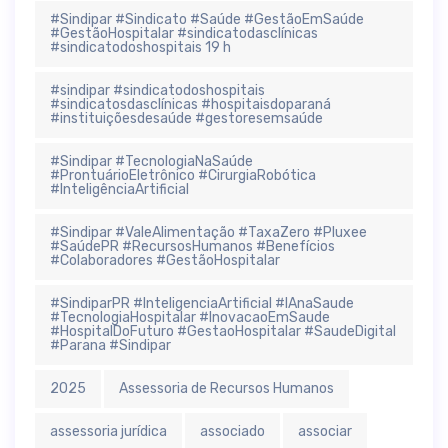
#Sindipar #Sindicato #Saúde #GestãoEmSaúde
#GestãoHospitalar #sindicatodasclínicas
#sindicatodoshospitais 19 h
#sindipar #sindicatodoshospitais
#sindicatosdasclínicas #hospitaisdoparaná
#instituiçõesdesaúde #gestoresemsaúde
#Sindipar #TecnologiaNaSaúde
#ProntuárioEletrônico #CirurgiaRobótica
#InteligênciaArtificial
#Sindipar #ValeAlimentação #TaxaZero #Pluxee
#SaúdePR #RecursosHumanos #Benefícios
#Colaboradores #GestãoHospitalar
#SindiparPR #InteligenciaArtificial #IAnaSaude
#TecnologiaHospitalar #InovacaoEmSaude
#HospitalDoFuturo #GestaoHospitalar #SaudeDigital
#Parana #Sindipar
2025
Assessoria de Recursos Humanos
assessoria jurídica
associado
associar