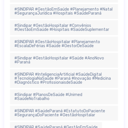
#SINDIPAR #GestãoEmSaúde #Planejamento #Natal
#SegurançaJurídica #Hospitais #SaúdeParaná
#Sindipar #GestãoHospitalar #Convênios
#GestãoEmSaúde #Hospitais #SaúdeSuplementar
#SINDIPAR #GestãoHospitalar #Planejamento
#EscalaDeFérias #Saúde #GestorDeSaúde
#Sindipar #GestãoHospitalar #Saúde #AnoNovo
#Paraná
#SINDIPAR #InteligenciaArtificial #SaúdeDigital
#TecnologiaNaSaúde #Paraná #Inovação #Medicina
#Diagnóstico #ProfissionaisdeSaúde
#Sindipar #PlanosDeSaúde #Unimed
#SaúdeNoTrabalho
#SINDIPAR #SaúdeParaná #EstatutoDoPaciente
#SegurançaDoPaciente #GestãoHospitalar
#SINDIPAR #SaúdeParaná #GestãoEmSaúde