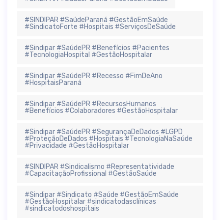
#SINDIPAR #SaúdeParaná #GestãoEmSaúde
#SindicatoForte #Hospitais #ServiçosDeSaúde
#Sindipar #SaúdePR #Benefícios #Pacientes
#TecnologiaHospital #GestãoHospitalar
#Sindipar #SaúdePR #Recesso #FimDeAno
#HospitaisParaná
#Sindipar #SaúdePR #RecursosHumanos
#Benefícios #Colaboradores #GestãoHospitalar
#Sindipar #SaúdePR #SegurançaDeDados #LGPD
#ProteçãoDeDados #Hospitais #TecnologiaNaSaúde
#Privacidade #GestãoHospitalar
#SINDIPAR #Sindicalismo #Representatividade
#CapacitaçãoProfissional #GestãoSaúde
#Sindipar #Sindicato #Saúde #GestãoEmSaúde
#GestãoHospitalar #sindicatodasclínicas
#sindicatodoshospitais