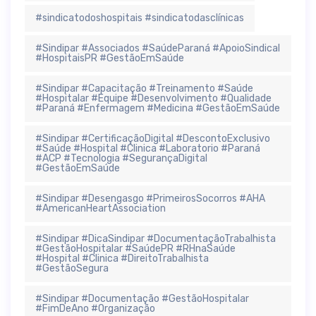
#sindicatodoshospitais #sindicatodasclínicas
#Sindipar #Associados #SaúdeParaná #ApoioSindical
#HospitaisPR #GestãoEmSaúde
#Sindipar #Capacitação #Treinamento #Saúde
#Hospitalar #Equipe #Desenvolvimento #Qualidade
#Paraná #Enfermagem #Medicina #GestãoEmSaúde
#Sindipar #CertificaçãoDigital #DescontoExclusivo
#Saúde #Hospital #Clinica #Laboratorio #Paraná
#ACP #Tecnologia #SegurançaDigital
#GestãoEmSaúde
#Sindipar #Desengasgo #PrimeirosSocorros #AHA
#AmericanHeartAssociation
#Sindipar #DicaSindipar #DocumentaçãoTrabalhista
#GestãoHospitalar #SaúdePR #RHnaSaúde
#Hospital #Clinica #DireitoTrabalhista
#GestãoSegura
#Sindipar #Documentação #GestãoHospitalar
#FimDeAno #Organização