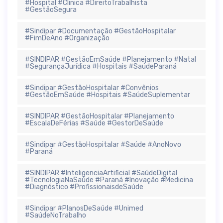
#Hospital #Clinica #DireitoTrabalhista
#GestãoSegura
#Sindipar #Documentação #GestãoHospitalar
#FimDeAno #Organização
#SINDIPAR #GestãoEmSaúde #Planejamento #Natal
#SegurançaJurídica #Hospitais #SaúdeParaná
#Sindipar #GestãoHospitalar #Convênios
#GestãoEmSaúde #Hospitais #SaúdeSuplementar
#SINDIPAR #GestãoHospitalar #Planejamento
#EscalaDeFérias #Saúde #GestorDeSaúde
#Sindipar #GestãoHospitalar #Saúde #AnoNovo
#Paraná
#SINDIPAR #InteligenciaArtificial #SaúdeDigital
#TecnologiaNaSaúde #Paraná #Inovação #Medicina
#Diagnóstico #ProfissionaisdeSaúde
#Sindipar #PlanosDeSaúde #Unimed
#SaúdeNoTrabalho