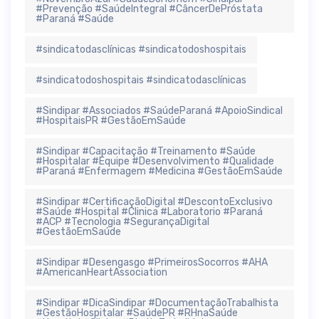
#Prevenção #SaúdeIntegral #CâncerDePróstata
#Paraná #Saúde
#sindicatodasclínicas #sindicatodoshospitais
#sindicatodoshospitais #sindicatodasclínicas
#Sindipar #Associados #SaúdeParaná #ApoioSindical
#HospitaisPR #GestãoEmSaúde
#Sindipar #Capacitação #Treinamento #Saúde
#Hospitalar #Equipe #Desenvolvimento #Qualidade
#Paraná #Enfermagem #Medicina #GestãoEmSaúde
#Sindipar #CertificaçãoDigital #DescontoExclusivo
#Saúde #Hospital #Clinica #Laboratorio #Paraná
#ACP #Tecnologia #SegurançaDigital
#GestãoEmSaúde
#Sindipar #Desengasgo #PrimeirosSocorros #AHA
#AmericanHeartAssociation
#Sindipar #DicaSindipar #DocumentaçãoTrabalhista
#GestãoHospitalar #SaúdePR #RHnaSaúde