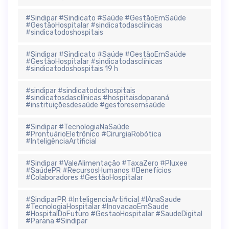
#Sindipar #Sindicato #Saúde #GestãoEmSaúde
#GestãoHospitalar #sindicatodasclínicas
#sindicatodoshospitais
#Sindipar #Sindicato #Saúde #GestãoEmSaúde
#GestãoHospitalar #sindicatodasclínicas
#sindicatodoshospitais 19 h
#sindipar #sindicatodoshospitais
#sindicatosdasclínicas #hospitaisdoparaná
#instituiçõesdesaúde #gestoresemsaúde
#Sindipar #TecnologiaNaSaúde
#ProntuárioEletrônico #CirurgiaRobótica
#InteligênciaArtificial
#Sindipar #ValeAlimentação #TaxaZero #Pluxee
#SaúdePR #RecursosHumanos #Benefícios
#Colaboradores #GestãoHospitalar
#SindiparPR #InteligenciaArtificial #IAnaSaude
#TecnologiaHospitalar #InovacaoEmSaude
#HospitalDoFuturo #GestaoHospitalar #SaudeDigital
#Parana #Sindipar