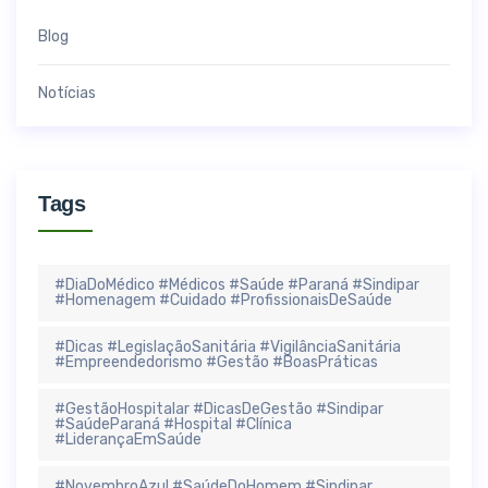
Blog
Notícias
Tags
#DiaDoMédico #Médicos #Saúde #Paraná #Sindipar
#Homenagem #Cuidado #ProfissionaisDeSaúde
#Dicas #LegislaçãoSanitária #VigilânciaSanitária
#Empreendedorismo #Gestão #BoasPráticas
#GestãoHospitalar #DicasDeGestão #Sindipar
#SaúdeParaná #Hospital #Clínica
#LiderançaEmSaúde
#NovembroAzul #SaúdeDoHomem #Sindipar