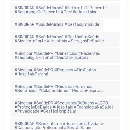
#SINDIPAR #SaúdeParaná #EstatutoDoPaciente
#SegurançaDoPaciente #GestãoHospitalar
#SINDIPAR #SaúdeParaná #GestãoEmSaúde
#SINDIPAR #SaúdeParaná #GestãoEmSaúde
#SindicatoForte #Hospitais #ServiçosDeSaúde
#Sindipar #SaúdePR #Benefícios #Pacientes
#TecnologiaHospital #GestãoHospitalar
#Sindipar #SaúdePR #Recesso #FimDeAno
#HospitaisParaná
#Sindipar #SaúdePR #RecursosHumanos
#Benefícios #Colaboradores #GestãoHospitalar
#Sindipar #SaúdePR #SegurançaDeDados #LGPD
#ProteçãoDeDados #Hospitais #TecnologiaNaSaúde
#Privacidade #GestãoHospitalar
#SINDIPAR #Sindicalismo #Representatividade
#CapacitaçãoProfissional #GestãoSaúde